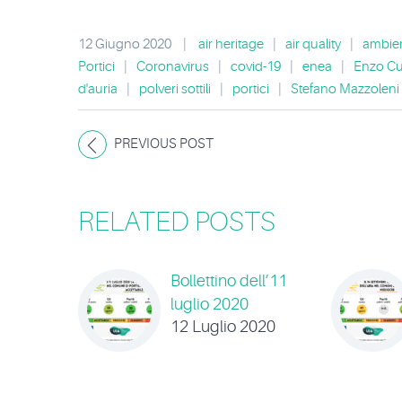
12 Giugno 2020
|
air heritage
|
air quality
|
ambie
Portici
|
Coronavirus
|
covid-19
|
enea
|
Enzo C
d'auria
|
polveri sottili
|
portici
|
Stefano Mazzoleni
PREVIOUS POST
RELATED POSTS
Bollettino dell’11
luglio 2020
12 Luglio 2020