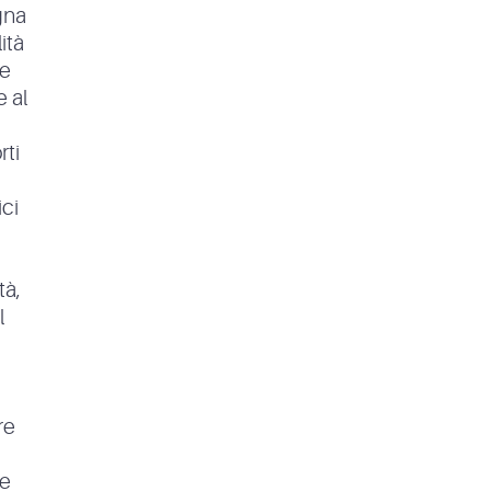
gna
ità
re
e al
rti
ci
tà,
l
re
me