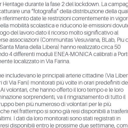
r Heritage durante la fase 2 del lockdown. La campa
tturare una “fotografia” della distribuzione della qual
me riferimento date le restrizioni correntemente in vigo
ella mobilità scolastica e riducono le emissioni dovut
o del lavoro dato il ricorso molto significativo al
diverse associazioni (Communitas Vesuviana, BLab, Piu o
Santa Maria della Libera) hanno realizzato circa 50
ndo 4 differenti moduli ENEA-MONICA calibrati a Porti
nte localizzato in Via Farina.
 includevano le principali arterie cittadine (Via Liber
 di Via Fani) monitorati più volte in orari predefiniti de
i volontari, che hanno offerto il loro tempo e le loro
azione sorprendenti, va il ringraziamento di tutto il
 gruppo ben più numeroso di volontari per le più
nel frattempo si sono già resi disponibili a trasferi
imi. I dati da loro monitorati sono stati registrati in
esi disponibili entro le prossime due settimane, co