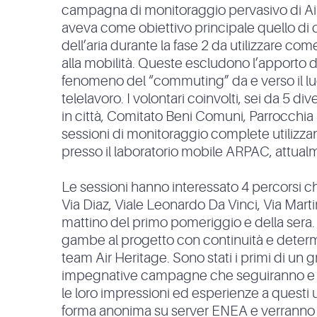
campagna di monitoraggio pervasivo di Ai
aveva come obiettivo principale quello di ca
dell’aria durante la fase 2 da utilizzare co
alla mobilità. Queste escludono l’apporto d
fenomeno del “commuting” da e verso il luog
telelavoro. I volontari coinvolti, sei da 5 
in città, Comitato Beni Comuni, Parrocchia 
sessioni di monitoraggio complete utilizza
presso il laboratorio mobile ARPAC, attualme
Le sessioni hanno interessato 4 percorsi che
Via Diaz, Viale Leonardo Da Vinci, Via Martiri
mattino del primo pomeriggio e della sera. A
gambe al progetto con continuità e determin
team Air Heritage. Sono stati i primi di un
impegnative campagne che seguiranno e che 
le loro impressioni ed esperienze a questi ult
forma anonima su server ENEA e verranno r