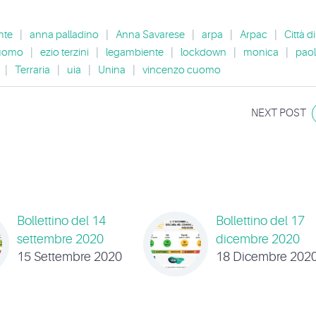
nte
|
anna palladino
|
Anna Savarese
|
arpa
|
Arpac
|
Città di
uomo
|
ezio terzini
|
legambiente
|
lockdown
|
monica
|
pao
|
Terraria
|
uia
|
Unina
|
vincenzo cuomo
NEXT POST
Bollettino del 14
Bollettino del 17
settembre 2020
dicembre 2020
15 Settembre 2020
18 Dicembre 202