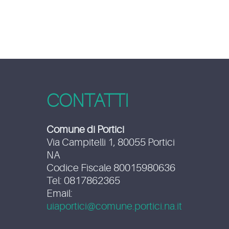
CONTATTI
Comune di Portici
Via Campitelli 1, 80055 Portici
NA
Codice Fiscale 80015980636
Tel: 0817862365
Email:
uiaportici@comune.portici.na.it