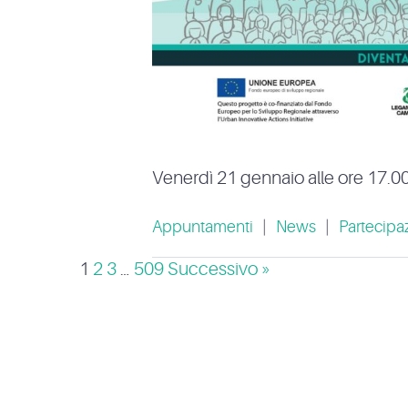
Venerdì 21 gennaio alle ore 17.
Appuntamenti
|
News
|
Partecipa
1
2
3
…
509
Successivo »