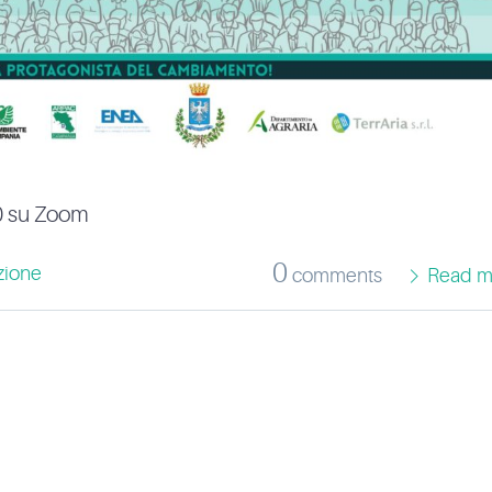
00 su Zoom
0
zione
comments
Read m