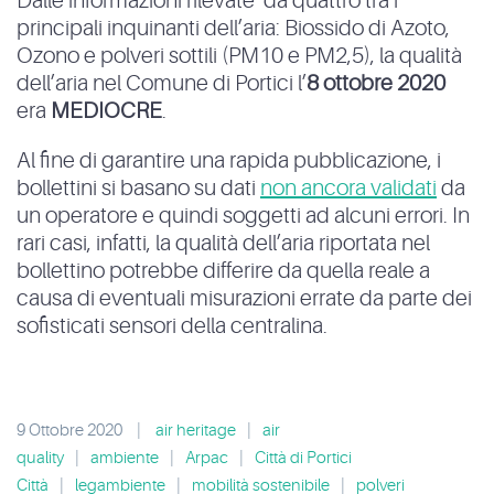
Dalle informazioni rilevate da quattro tra i
principali inquinanti dell’aria: Biossido di Azoto,
Ozono e polveri sottili (PM10 e PM2,5), la qualità
dell’aria nel Comune di Portici l’
8 ottobre 2020
era
MEDIOCRE
.
Al fine di garantire una rapida pubblicazione, i
bollettini si basano su dati
non ancora validati
da
un operatore e quindi soggetti ad alcuni errori. In
rari casi, infatti, la qualità dell’aria riportata nel
bollettino potrebbe differire da quella reale a
causa di eventuali misurazioni errate da parte dei
sofisticati sensori della centralina.
9 Ottobre 2020
|
air heritage
|
air
quality
|
ambiente
|
Arpac
|
Città di Portici
Città
|
legambiente
|
mobilità sostenibile
|
polveri