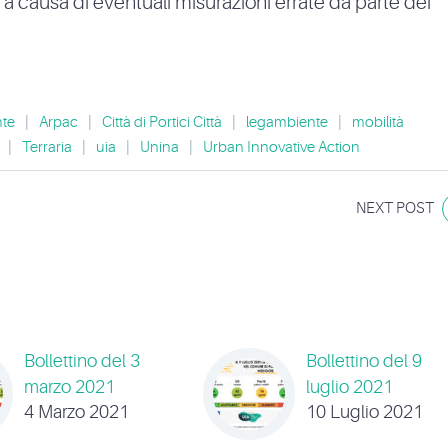
e a causa di eventuali misurazioni errate da parte dei
te
|
Arpac
|
Città di Portici Città
|
legambiente
|
mobilità
|
Terraria
|
uia
|
Unina
|
Urban Innovative Action
NEXT POST
Bollettino del 3
Bollettino del 9
marzo 2021
luglio 2021
4 Marzo 2021
10 Luglio 2021