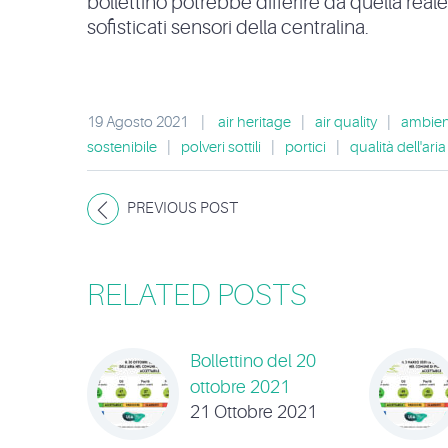
bollettino potrebbe differire da quella real
sofisticati sensori della centralina.
19 Agosto 2021
|
air heritage
|
air quality
|
ambien
sostenibile
|
polveri sottili
|
portici
|
qualità dell'aria
PREVIOUS POST
RELATED POSTS
Bollettino del 20
ottobre 2021
21 Ottobre 2021