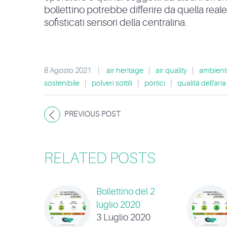
bollettino potrebbe differire da quella real
sofisticati sensori della centralina.
8 Agosto 2021
|
air heritage
|
air quality
|
ambient
sostenibile
|
polveri sottili
|
portici
|
qualità dell'aria
PREVIOUS POST
RELATED POSTS
Bollettino del 2
luglio 2020
3 Luglio 2020