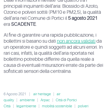
Dalle informazioni rilevate da quattro tra i
principali inquinanti dell’aria: Biossido di Azoto,
Ozono e polveri sottili (PM10 e PM2,5), la qualità
dell’aria nel Comune di Portici il
5 agosto 2021
era
SCADENTE
.
Al fine di garantire una rapida pubblicazione, i
bollettini si basano su dati
non ancora validati
da
un operatore e quindi soggetti ad alcuni errori. In
rari casi, infatti, la qualità dell’aria riportata nel
bollettino potrebbe differire da quella reale a
causa di eventuali misurazioni errate da parte dei
sofisticati sensori della centralina.
6 Agosto 2021
|
air heritage
|
air
quality
|
ambiente
|
Arpac
|
Città di Portici
Città
|
legambiente
|
mobilità sostenibile
|
polveri