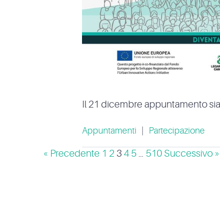
Il 21 dicembre appuntamento sia
Appuntamenti
|
Partecipazione
« Precedente
1
2
3
4
5
…
510
Successivo »