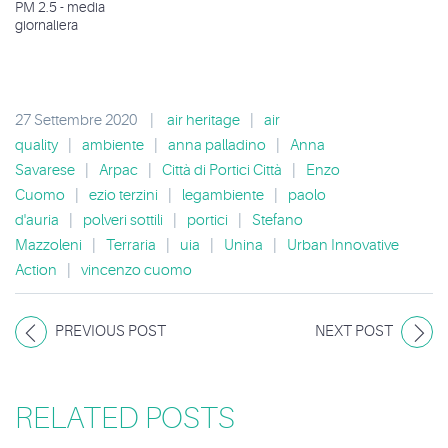
PM 2.5 - media
giornaliera
27 Settembre 2020
|
air heritage
|
air
quality
|
ambiente
|
anna palladino
|
Anna
Savarese
|
Arpac
|
Città di Portici Città
|
Enzo
Cuomo
|
ezio terzini
|
legambiente
|
paolo
d'auria
|
polveri sottili
|
portici
|
Stefano
Mazzoleni
|
Terraria
|
uia
|
Unina
|
Urban Innovative
Action
|
vincenzo cuomo
PREVIOUS POST
NEXT POST
RELATED POSTS