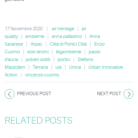
17 Novembre 2020
|
air heritage
|
air
quality
|
ambiente
|
anna palladino
|
Anna
Savarese
|
Arpac
|
Città di Portici Città
|
Enzo
Cuomo
|
ezio terzini
|
legambiente
|
paolo
d'auria
|
polveri sottili
|
portici
|
Stefano
Mazzoleni
|
Terraria
|
uia
|
Unina
|
Urban Innovative
Action
|
vincenzo cuomo
PREVIOUS POST
NEXT POST
RELATED POSTS