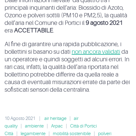
Dalle informazioni rilevate da quattro tra i
principali inquinanti dell’aria: Biossido di Azoto,
Ozono e polveri sottili (PM10 e PM2,5), la qualità
dell’aria nel Comune di Portici il
9 agosto 2021
era
ACCETTABILE
.
Al fine di garantire una rapida pubblicazione, i
bollettini si basano su dati
non ancora validati
da
un operatore e quindi soggetti ad alcuni errori. In
rari casi, infatti, la qualità dell’aria riportata nel
bollettino potrebbe differire da quella reale a
causa di eventuali misurazioni errate da parte dei
sofisticati sensori della centralina.
10 Agosto 2021
|
air heritage
|
air
quality
|
ambiente
|
Arpac
|
Città di Portici
Città
|
legambiente
|
mobilità sostenibile
|
polveri