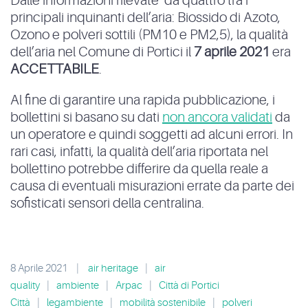
Dalle informazioni rilevate da quattro tra i
principali inquinanti dell’aria: Biossido di Azoto,
Ozono e polveri sottili (PM10 e PM2,5), la qualità
dell’aria nel Comune di Portici il
7 aprile 2021
era
ACCETTABILE
.
Al fine di garantire una rapida pubblicazione, i
bollettini si basano su dati
non ancora validati
da
un operatore e quindi soggetti ad alcuni errori. In
rari casi, infatti, la qualità dell’aria riportata nel
bollettino potrebbe differire da quella reale a
causa di eventuali misurazioni errate da parte dei
sofisticati sensori della centralina.
8 Aprile 2021
|
air heritage
|
air
quality
|
ambiente
|
Arpac
|
Città di Portici
Città
|
legambiente
|
mobilità sostenibile
|
polveri