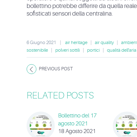
bollettino potrebbe differire da quella real
sofisticati sensori della centralina.
6 Giugno 2021
|
air heritage
|
air quality
|
ambien
sostenibile
|
polveri sottili
|
portici
|
qualità dell'aria
PREVIOUS POST
RELATED POSTS
Bollettino del 17
agosto 2021
18 Agosto 2021