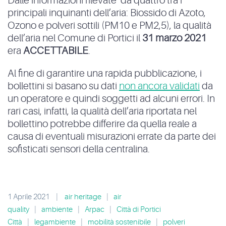
Dalle informazioni rilevate da quattro tra i
principali inquinanti dell’aria: Biossido di Azoto,
Ozono e polveri sottili (PM10 e PM2,5), la qualità
dell’aria nel Comune di Portici il
31 marzo 2021
era
ACCETTABILE
.
Al fine di garantire una rapida pubblicazione, i
bollettini si basano su dati
non ancora validati
da
un operatore e quindi soggetti ad alcuni errori. In
rari casi, infatti, la qualità dell’aria riportata nel
bollettino potrebbe differire da quella reale a
causa di eventuali misurazioni errate da parte dei
sofisticati sensori della centralina.
1 Aprile 2021
|
air heritage
|
air
quality
|
ambiente
|
Arpac
|
Città di Portici
Città
|
legambiente
|
mobilità sostenibile
|
polveri