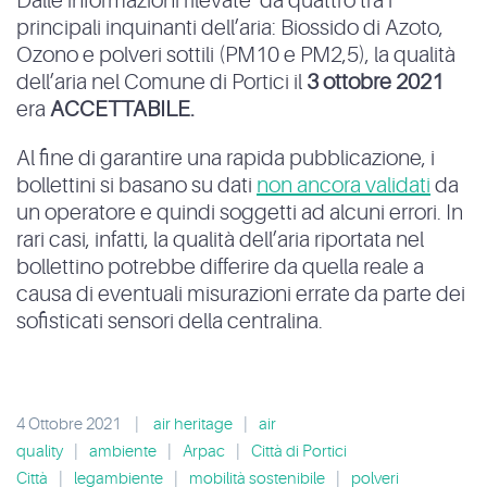
Dalle informazioni rilevate da quattro tra i
principali inquinanti dell’aria: Biossido di Azoto,
Ozono e polveri sottili (PM10 e PM2,5), la qualità
dell’aria nel Comune di Portici il
3 ottobre 2021
era
ACCETTABILE.
Al fine di garantire una rapida pubblicazione, i
bollettini si basano su dati
non ancora validati
da
un operatore e quindi soggetti ad alcuni errori. In
rari casi, infatti, la qualità dell’aria riportata nel
bollettino potrebbe differire da quella reale a
causa di eventuali misurazioni errate da parte dei
sofisticati sensori della centralina.
4 Ottobre 2021
|
air heritage
|
air
quality
|
ambiente
|
Arpac
|
Città di Portici
Città
|
legambiente
|
mobilità sostenibile
|
polveri