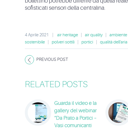
bollettino potrebbe differire da quella real
sofisticati sensori della centralina.
4 Aprile 2021
|
air heritage
|
air quality
|
ambiente
sostenibile
|
polveri sottili
|
portici
|
qualità dell'aria
PREVIOUS POST
RELATED POSTS
Guarda il video e la
gallery del webinar
“Da Prato a Portici –
Vasi comunicanti