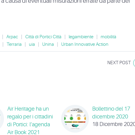
e a causa di eventuali misurazioni errate da parte dei
|
Arpac
|
Città di Portici Città
|
legambiente
|
mobilità
|
Terraria
|
uia
|
Unina
|
Urban Innovative Action
NEXT POST
Air Heritage ha un
Bollettino del 17
regalo per i cittadini
dicembre 2020
18 Dicembre 202
di Portici: l’agenda
Air Book 2021