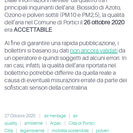
Dalle informazioni rilevate da quattro tra i
principali inquinanti dell’aria: Biossido di Azoto,
Ozono e polveri sottili (PM10 e PM2,5), la qualità
dell’aria nel Comune di Portici il
26 ottobre 2020
era
ACCETTABILE
.
Al fine di garantire una rapida pubblicazione, i
bollettini si basano su dati
non ancora validati
da
un operatore e quindi soggetti ad alcuni errori. In
rari casi, infatti, la qualità dell’aria riportata nel
bollettino potrebbe differire da quella reale a
causa di eventuali misurazioni errate da parte dei
sofisticati sensori della centralina.
27 Ottobre 2020
|
air heritage
|
air
quality
|
ambiente
|
Arpac
|
Città di Portici
Città
|
legambiente
|
mobilità sostenibile
|
polveri