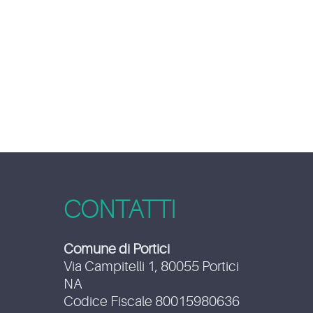
CONTATTI
Comune di Portici
Via Campitelli 1, 80055 Portici
NA
Codice Fiscale 80015980636