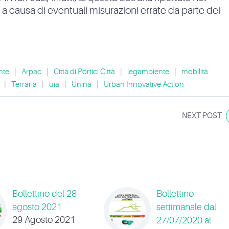
e a causa di eventuali misurazioni errate da parte dei
nte
|
Arpac
|
Città di Portici Città
|
legambiente
|
mobilità
|
Terraria
|
uia
|
Unina
|
Urban Innovative Action
NEXT POST
Bollettino del 28
Bollettino
agosto 2021
settimanale dal
29 Agosto 2021
27/07/2020 al