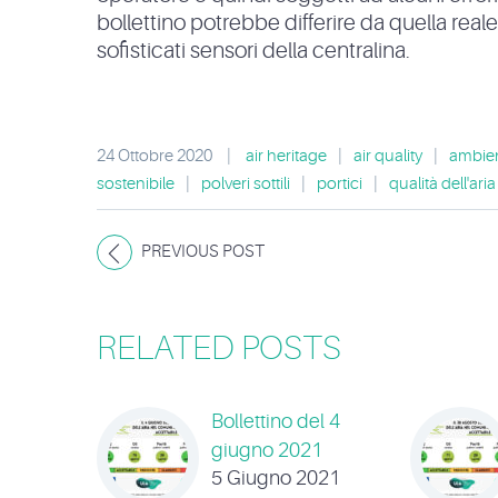
bollettino potrebbe differire da quella real
sofisticati sensori della centralina.
24 Ottobre 2020
|
air heritage
|
air quality
|
ambie
sostenibile
|
polveri sottili
|
portici
|
qualità dell'aria
PREVIOUS POST
RELATED POSTS
Bollettino del 4
giugno 2021
5 Giugno 2021