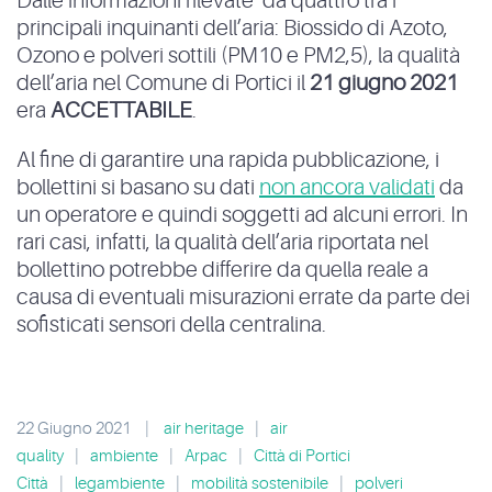
Dalle informazioni rilevate da quattro tra i
principali inquinanti dell’aria: Biossido di Azoto,
Ozono e polveri sottili (PM10 e PM2,5), la qualità
dell’aria nel Comune di Portici il
21 giugno 2021
era
ACCETTABILE
.
Al fine di garantire una rapida pubblicazione, i
bollettini si basano su dati
non ancora validati
da
un operatore e quindi soggetti ad alcuni errori. In
rari casi, infatti, la qualità dell’aria riportata nel
bollettino potrebbe differire da quella reale a
causa di eventuali misurazioni errate da parte dei
sofisticati sensori della centralina.
22 Giugno 2021
|
air heritage
|
air
quality
|
ambiente
|
Arpac
|
Città di Portici
Città
|
legambiente
|
mobilità sostenibile
|
polveri