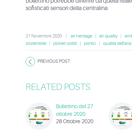
bollettino potrebbe differire da quella real
sofisticati sensori della centralina.
21 Novembre 2020
|
air heritage
|
air quality
|
amb
sostenibile
|
polveri sottili
|
portici
|
qualità dell'aria
PREVIOUS POST
RELATED POSTS
Bollettino del 27
ottobre 2020
28 Ottobre 2020