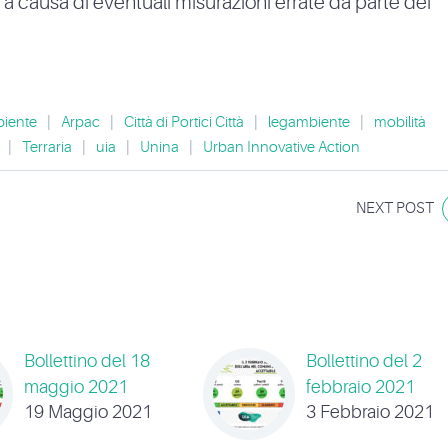
e a causa di eventuali misurazioni errate da parte dei
iente
|
Arpac
|
Città di Portici Città
|
legambiente
|
mobilità
|
Terraria
|
uia
|
Unina
|
Urban Innovative Action
NEXT POST
Bollettino del 18
Bollettino del 2
maggio 2021
febbraio 2021
19 Maggio 2021
3 Febbraio 2021