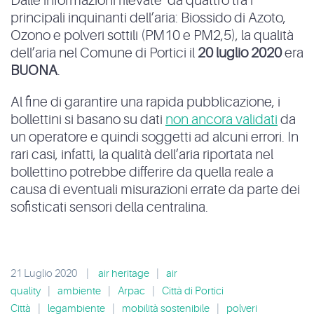
Dalle informazioni rilevate da quattro tra i
principali inquinanti dell’aria: Biossido di Azoto,
Ozono e polveri sottili (PM10 e PM2,5), la qualità
dell’aria nel Comune di Portici il
20 luglio 2020
era
BUONA
.
Al fine di garantire una rapida pubblicazione, i
bollettini si basano su dati
non ancora validati
da
un operatore e quindi soggetti ad alcuni errori. In
rari casi, infatti, la qualità dell’aria riportata nel
bollettino potrebbe differire da quella reale a
causa di eventuali misurazioni errate da parte dei
sofisticati sensori della centralina.
21 Luglio 2020
|
air heritage
|
air
quality
|
ambiente
|
Arpac
|
Città di Portici
Città
|
legambiente
|
mobilità sostenibile
|
polveri