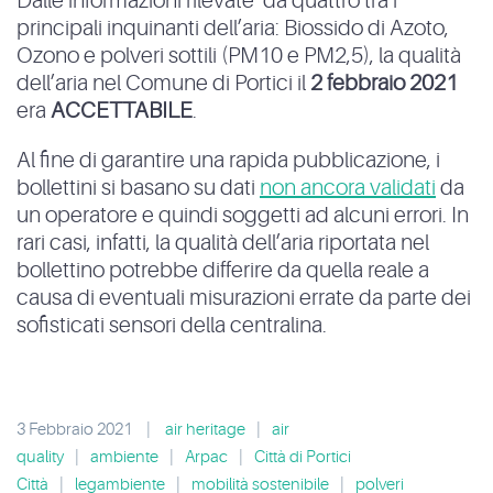
Dalle informazioni rilevate da quattro tra i
principali inquinanti dell’aria: Biossido di Azoto,
Ozono e polveri sottili (PM10 e PM2,5), la qualità
dell’aria nel Comune di Portici il
2 febbraio 2021
era
ACCETTABILE
.
Al fine di garantire una rapida pubblicazione, i
bollettini si basano su dati
non ancora validati
da
un operatore e quindi soggetti ad alcuni errori. In
rari casi, infatti, la qualità dell’aria riportata nel
bollettino potrebbe differire da quella reale a
causa di eventuali misurazioni errate da parte dei
sofisticati sensori della centralina.
3 Febbraio 2021
|
air heritage
|
air
quality
|
ambiente
|
Arpac
|
Città di Portici
Città
|
legambiente
|
mobilità sostenibile
|
polveri