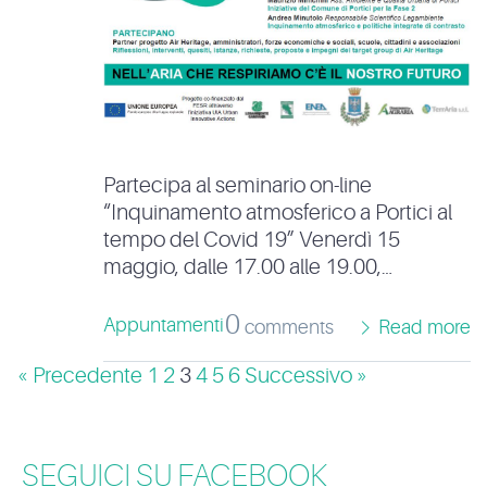
Partecipa al seminario on-line
“Inquinamento atmosferico a Portici al
tempo del Covid 19” Venerdì 15
maggio, dalle 17.00 alle 19.00,…
0
Appuntamenti
comments
Read more
« Precedente
1
2
3
4
5
6
Successivo »
SEGUICI SU FACEBOOK