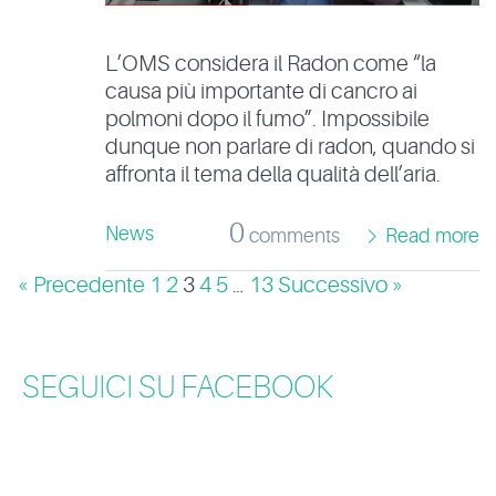
L’OMS considera il Radon come “la
causa più importante di cancro ai
polmoni dopo il fumo”. Impossibile
dunque non parlare di radon, quando si
affronta il tema della qualità dell’aria.
0
News
comments
Read more
« Precedente
1
2
3
4
5
…
13
Successivo »
SEGUICI SU FACEBOOK