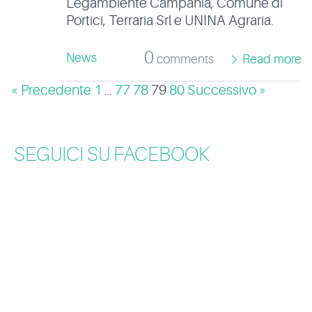
Legambiente Campania, Comune di
Portici, Terraria Srl e UNINA Agraria.
0
News
comments
Read more
« Precedente
1
…
77
78
79
80
Successivo »
SEGUICI SU FACEBOOK