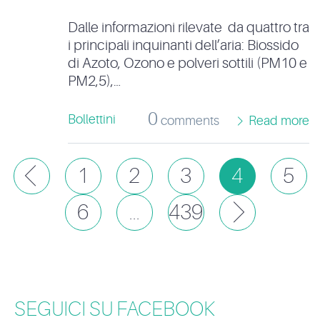
Dalle informazioni rilevate da quattro tra
i principali inquinanti dell’aria: Biossido
di Azoto, Ozono e polveri sottili (PM10 e
PM2,5),…
0
Bollettini
comments
Read more
Prev
1
2
3
4
5
6
439
Next
SEGUICI SU FACEBOOK