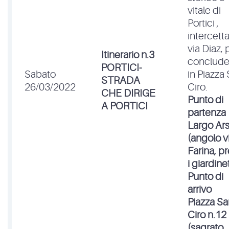
vitale di
Portici ,
intercett
via Diaz, 
Itinerario n.3
conclude
PORTICI-
Sabato
in Piazza
STRADA
26/03/2022
Ciro.
CHE DIRIGE
Punto di
A PORTICI
partenza
Largo Ar
(angolo v
Farina, p
i giardinet
Punto di
arrivo
Piazza Sa
Ciro n.12
(sagrato