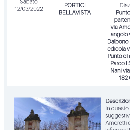
Sabato
PORTICI
Diaz
12/03/2022
BELLAVISTA
Punto
parten
via Amor
angolo v
Dalbono 
edicola v
Punto di 
Parco I 
Nani via
182 
Descrizio
In questo
suggestive
Amoretti 