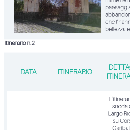
infine nel
paesaggist
abbandono 
che l’hann
bellezza e
Itinerario n.2
DETTA
DATA
ITINERARIO
ITINER
L’itinerar
snoda 
Largo Ric
su Cor
Garibal