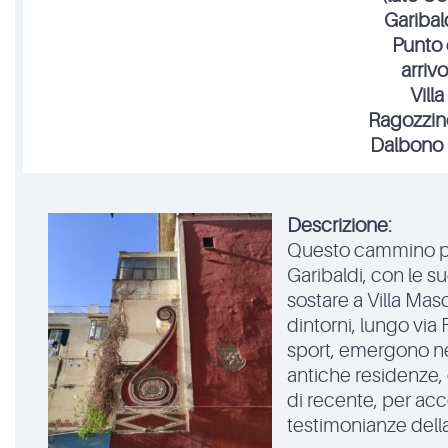
Garibal
Punto 
arrivo
Villa
Ragozzin
Dalbono 
Descrizione:
Questo cammino part
Garibaldi, con le s
sostare a Villa Mas
dintorni, lungo via
sport, emergono nel
antiche residenze
di recente, per acc
testimonianze della