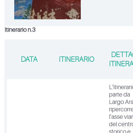
Itinerario n.3
DETTA
DATA
ITINERARIO
ITINER
L‘itinerari
parte da
Largo Ars
ripercorr
l’asse via
del centr
storico e