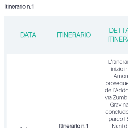
Itinerario n.1
DETTA
DATA
ITINERARIO
ITINER
L’itinera
inizio i
Amore
prosegue 
dell’Addo
via Zumbi
Gravina
concluder
parco I 
Itinerario n.1
Nani di