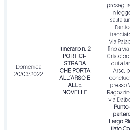
prosegu
in legg
salita l
l’anti
tracciat
Via Pala
Itinerario n. 2
fino a vi
PORTICI-
Cristoforo
STRADA
qui a la
Domenica
CHE PORTA
Arso, p
20/03/2022
ALL’ARSO E
conclud
ALLE
presso V
NOVELLE
Ragozzin
via Dalb
Punto
parten
Largo Ri
(lato Co