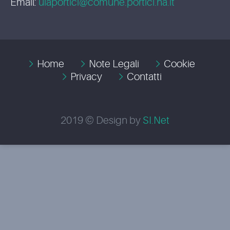
Email:
uiaportici@comune.portici.na.it
Home
Note Legali
Cookie
Privacy
Contatti
2019 © Design by
SI.Net